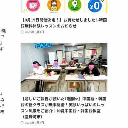
【8月15日開催決定！】お待たせしました✨韓国
語無料体験レッスンのお知らせ
沖縄
2026年8月3日
」で
戦
ボ
は
【嬉しいご報告が続いた1週間✨】中国語・韓国
んな
語の新クラスが無事開講！笑顔いっぱいのレッ
ふら
スン風景をご紹介｜沖縄中国語・韓国語教室
も増
（宜野湾市）
2026年8月2日