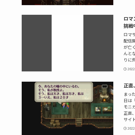
ロマ
挑戦
ロマサ
配信
が亡
んと
りに飛
202
正直
まっ
日は「
モニカ
正直、
サイト
202