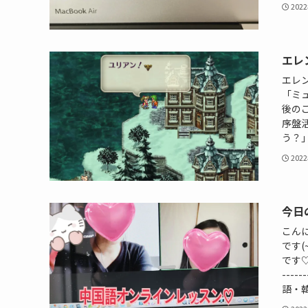
202
エレ
エレン
「ミュ
後の
序盤
う？」
202
今日
こん
です(
です
---
語・韓