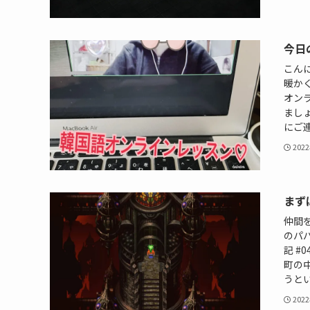
今日
こん
暖か
オン
まし
にご連
202
まず
仲間
のパ
記 #
町の
うとい
202