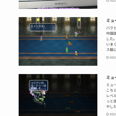
202
ミュ
バク
中国語
した
いま
ス戦に
202
ミュ
ミュ
こちら
レベ
っと
やした
202