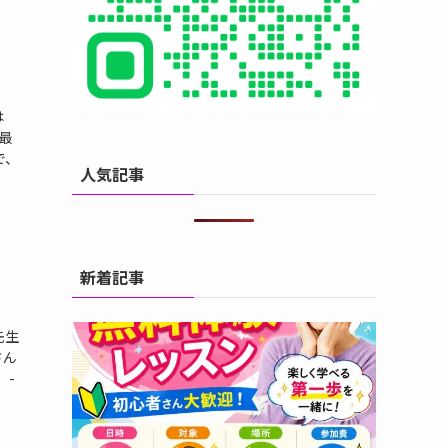
は
最
で、
人気記事
ろ
新着記事
先生
さん
 -