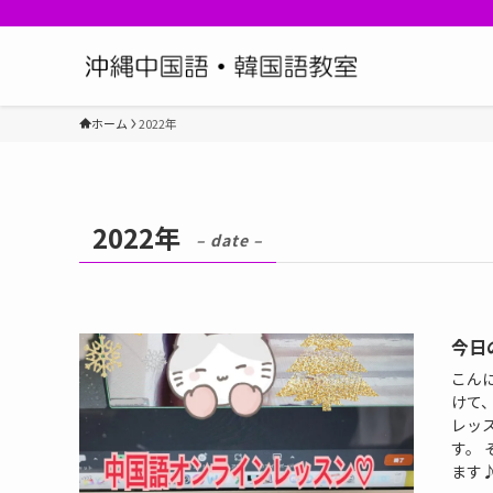
ホーム
2022年
2022年
– date –
今日
こん
けて
レッ
す。
ます♪