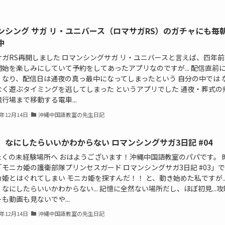
ンシング サガ リ・ユニバース（ロマサガRS）のガチャにも毎
中
ガRS再開しました ロマンシングサガ リ・ユニバースと言えば、四年前..
開始を楽しみにしていて予約をしてあったアプリなのですが... 配信直前
くなり、配信日は通夜の真っ最中になってしまったという 自分の中では 
なく遊ぶタイミングを逃してしまった というアプリでした 通夜・葬式の
行場まで移動する電車...
2年12月14日
沖縄中国語教室の先生日記
、なにしたらいいかわからない ロマンシングサガ3日記 #04
たくの未経験場所へ おはようございます！沖縄中国語教室のパパです。 
モニカ姫の護衛部隊プリンセスガード ロマンシングサガ3日記 #03」で
姫とはぐれてしまい モニカ姫を探すんだ！！ と、動き始めた私ですが..
なにしたらいいかわからない... 記憶に全然ない場所だし、ほぼ初見...攻
も動画も見ないでや...
2年12月14日
沖縄中国語教室の先生日記