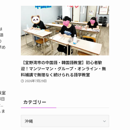
は
語
り
早め
【宜野湾市の中国語・韓国語教室】初心者歓
迎！マンツーマン・グループ・オンライン・無
料補講で無理なく続けられる語学教室
2026年7月29日
教室
3日
カテゴリー
.
しま
カ
テ