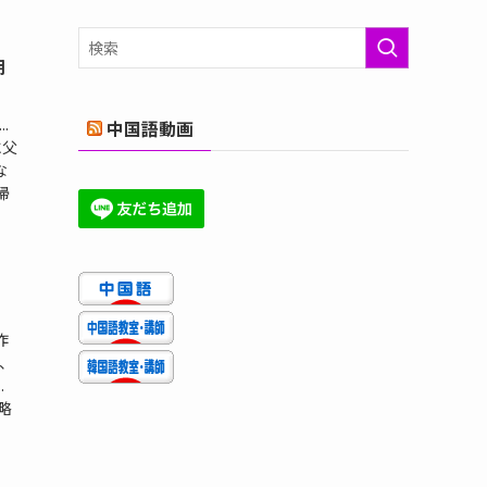
ゴ
リ
ー
朝
.
中国語動画
に父
な
帰
昨
、
.
略