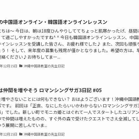
の中国語オンライン・韓国語オンラインレッスン
にちは〜 今日は、朝は18度ひんやりしててちょっと肌寒かったげ、昼間
くて過ごしやすかったですね^ ^ 今日も韓国語オンラインレッスン、中国
ラインレッスンを受講した皆さん、お疲れ様でした♪ また、次回も頑張
ょう！ そして、来年度の募集も残席が僅かとなりました。希望の方は、
絡ください♪お待ちしてまー...
2年12月15日
沖縄中国語教室の先生日記
は仲間を増やそう ロマンシングサガ3日記 #05
を増やさないことには何もできない？ おはようございます！沖縄中国語
パです。 前回は「正直、なにしたらいいかわからない ロマンシングサガ
04」でした。新しい町でモニカ姫とはぐれて一人でスタートしたユリアン..
中で仲間は増えたものの、すぐ外の森で受けたクエストでさえ全滅して
う展開に苦しんでいま...
2年12月15日
沖縄中国語教室の先生日記