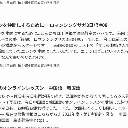
2年12月18日
沖縄中国語教室の先生日記
ンを仲間にするために… ロマンシングサガ3日記 #08
を仲間にするために... こんにちは！沖縄中国語教室のパパです。 前回
ーズの夢（後編） ロマンシングサガ3日記 #07」でした。今回は前回の
この構成からスタートです！！ 前回の記事のラストで「サラのお姉さん
活躍していたエレンを仲間にしたいんだけど、エレンはどこにいるんだ
なんて書いていたわけで...
2年12月18日
沖縄中国語教室の先生日記
のオンラインレッスン 中国語 韓国語
にちは〜 昨日も今日も雨が降り続き、洗濯物が乾かなくて困ってるみえ
~_~;) 写真は、今日中国語と韓国語のオンラインレッスンを受講した皆
♡今日も、お勉強お疲れ様でした！ また、次回もよろしくお願いします。
------ 現在の募集情報はこちらから♪ 2023年度・第1時限定・激安 中国
国語 生徒募集中 https:...