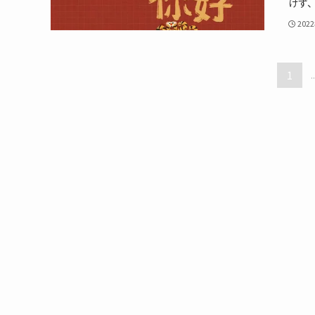
けず、
202
1
..