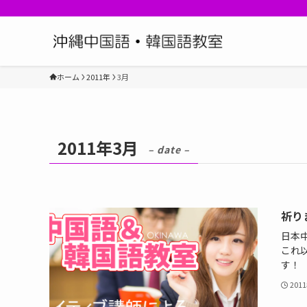
ホーム
2011年
3月
2011年3月
– date –
祈り
日本
これ以
す！
201