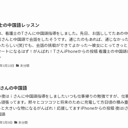
士の中国語レッスン
は、看護士のTさんに中国語指導をしました。先日、お話ししてたあの中
者さんと中国語で会話をしたそうです。通じたのもあれば、通じなかっ
ったらしい(笑)でも、会話の挑戦ができてよかった〜彼女にとってきっと
ートになるはず！がんばれ！TさんiPhoneからの投稿 看護士の中国語
ン
1年3月10日
未分類
iさんの中国語
の夜はｉさんに中国語指導をしましたいつも仕事帰りの勉強ですが、仕
も頑張ってます。黙々とコツコツと将来のために充電して方日頃の積み
と大きいな物になるがんばれ！応援してますiPhoneからの投稿 夜はi
国語
1年3月9日
未分類