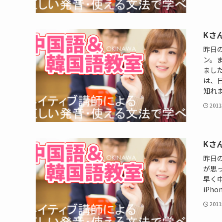
Kさ
昨日
ン。
まし
は、
知れま
201
Kさ
昨日
が思
早く
iPh
201