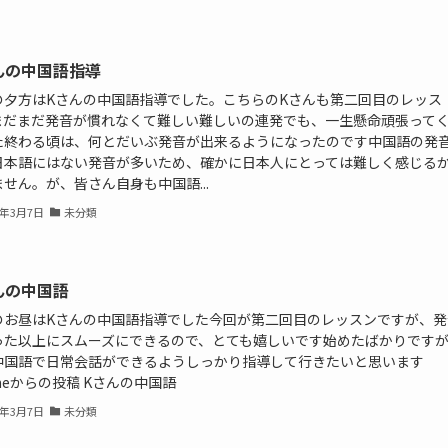
んの中国語指導
の夕方はKさんの中国語指導でした。こちらのKさんも第二回目のレッス
まだまだ発音が慣れなくて難しい難しいの連発でも、一生懸命頑張って
た終わる頃は、何とだいぶ発音が出来るようになったのです中国語の発
日本語にはない発音が多いため、確かに日本人にとっては難しく感じる
せん。が、皆さん自身も中国語...
1年3月7日
未分類
んの中国語
のお昼はKさんの中国語指導でした今回が第二回目のレッスンですが、発
った以上にスムーズにできるので、とても嬉しいです始めたばかりです
中国語で日常会話ができるようしっかり指導して行きたいと思います
oneからの投稿 Kさんの中国語
1年3月7日
未分類