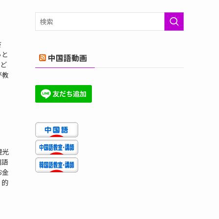
ゴ
リ
ー
さ
っと
中国語動画
ど
が教
観光
国語
お金
。的