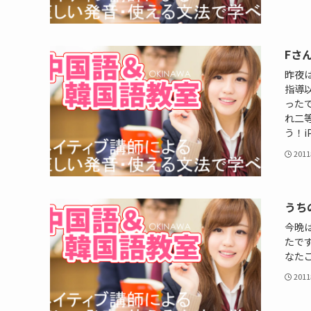
Fさ
昨夜
指導
った
れ二
う！i
201
うち
今晩
たです
なた
201