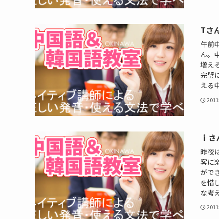
Tさ
午前
ん。
増え
完璧
える中
201
ｉさ
昨夜
客に
がで
を惜
な考え
201