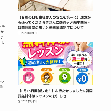
【台風の日も生徒さんの安全を第一に】遠方か
ら通ってくださる皆さんに感謝✨ 沖縄中国語・
ーチ
韓国語教室の想いと無料補講制度について
しか
2026年8月7日
ぞ
しょ
かっ
華
【8月15日開催決定！】お待たせしました✨韓国
語無料体験レッスンのお知らせ
2026年8月3日