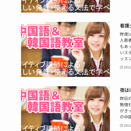
看護
昨夜
人患
もあ
いスタ
ッス
201
夜は
昨日
勉強
がきっ
の中
201