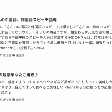
んの中国語、韓国語スピーチ指導
は、Fさんの中国語と韓国語のスピーチ指導でしたFさんは、昨年のスピ
以来会ってないので、一年ぶりの再会ですが、相変わらず元気な姿で嬉
ですある全国規模のスピーチ大会に参加する予定のFさんは、昨年はそれ
等奨と三等奨を獲得した方です今年は優勝を目指します一緒に頑張りま
Phoneからの投稿 Fさんの中...
1年3月9日
未分類
の超豪華なたこ焼き♪
はたこ焼きですタコやキャベツやネギなど具がたっぷり入ってて美味し
やはり、自分で作って食べると美味しいiPhoneからの投稿 うちの超豪
こ焼き♪
1年3月7日
未分類