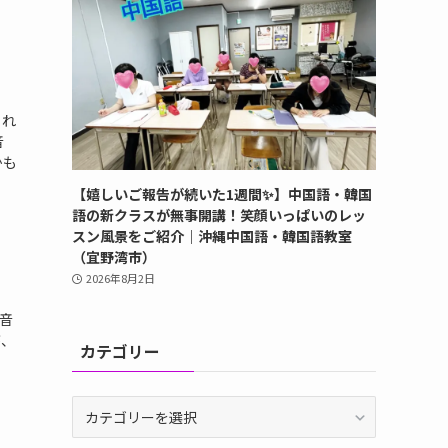
くれ
音
かも
【嬉しいご報告が続いた1週間✨】中国語・韓国
語の新クラスが無事開講！笑顔いっぱいのレッ
スン風景をご紹介｜沖縄中国語・韓国語教室
（宜野湾市）
2026年8月2日
音
が、
カテゴリー
カ
テ