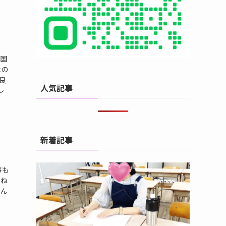
国
たの
良
人気記事
レ
新着記事
事も
重ね
さん