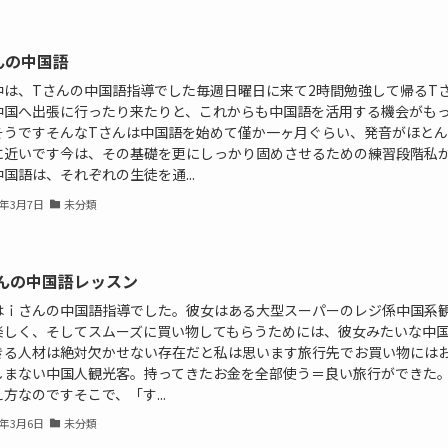
んの中国語
中は、Tさんの中国語指導でした毎週日曜日に来て2時間勉強して帰るT
中国へ出張に行ったり来たりと、これからも中国語を活用する機会がも
そうですそんなTさんは中国語を始めて僅か一ヶ月ぐらい、発音がほとん
に近いです今は、その基礎を更にしっかり固めさせるための練習段階私
国語は、それぞれの生徒を通...
1年3月7日
未分類
んの中国語レッスン
はｉさんの中国語指導でした。彼女はある大型スーパーのレジ係中国系
楽しく、そしてスムーズに買い物してもらうためには、彼女みたいな中
きる人材は絶対欠かせない存在だと私は思います旅行先でお買い物には
しまない中国人観光客。持ってきたお金を全部使う＝良い旅行ができた
方なのですそこで、「す...
1年3月6日
未分類