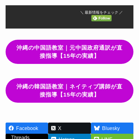
＼ 最新情報をチェック ／
沖縄の中国語教室｜元中国政府通訳が直
接指導【15年の実績】
沖縄の韓国語教室｜ネイティブ講師が直
接指導【15年の実績】
Facebook
X
Bluesky
Threads