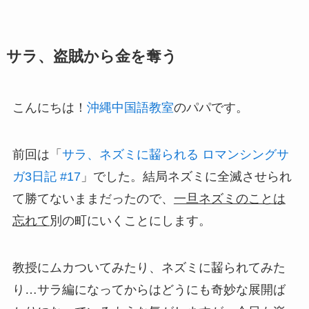
サラ、盗賊から金を奪う
こんにちは！
沖縄中国語教室
のパパです。
前回は「
サラ、ネズミに齧られる ロマンシングサ
ガ3日記 #17
」でした。結局ネズミに全滅させられ
て勝てないままだったので、
一旦ネズミのことは
忘れて
別の町にいくことにします。
教授にムカついてみたり、ネズミに齧られてみた
り…サラ編になってからは
どうにも奇妙な展開ば