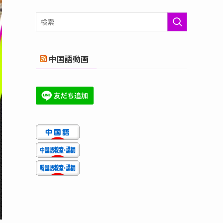
ゴ
リ
ー
中国語動画