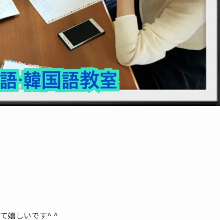
。
嬉しいです^ ^