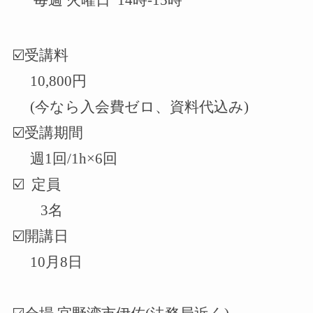
☑️
受講料
10,800
円
(今なら入会費ゼロ、資料代込み)
☑️受講期間
週1回/1h×6回
☑️ 定員
3名
☑️
開講日
10
月
8
日