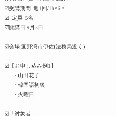
☑️受講期間 週1回/1h×6回
☑️ 定員 5名
☑️
開講日
9
月
3
日
☑️
会場
宜野湾市伊佐
(
法務局近く
)
☑️
【お申し込み例
1
】
・山田花子
・韓国語初級
・火曜日
☑️
「対象者」