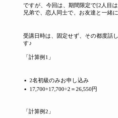
ですが、今回は、期間限定で
[2
人目は
兄弟で、恋人同士で、お友達と一緒
受講日時は、固定せず、その都度話
す
♪
「計算例
1
」
2
名初級のみお申し込み
17,700+17,700÷2
＝
26,550
円
「計算例
2
」