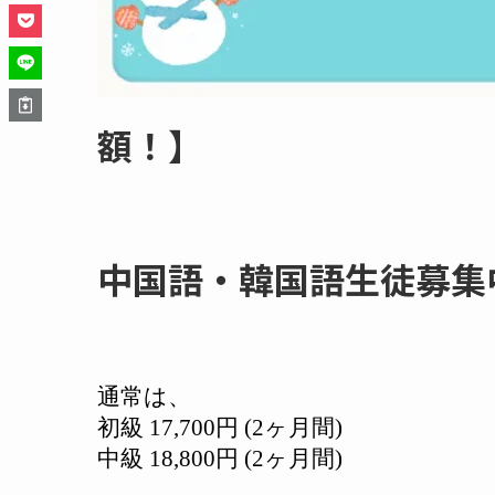
額！】
中国語・韓国語生徒募集
通常は、
初級
17,700
円
(2
ヶ月間
)
中級
18,800
円
(2
ヶ月間
)