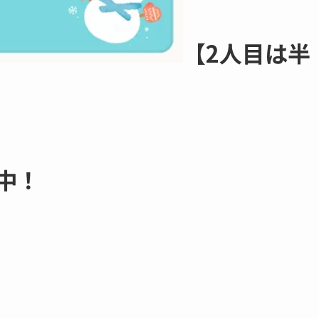
【
2
人目は半
中
！