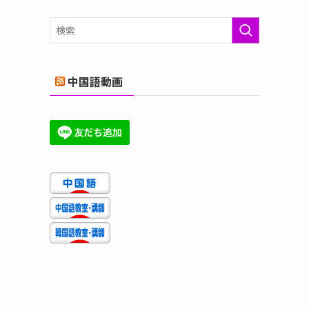
ゴ
リ
ー
中国語動画