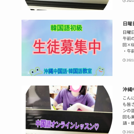
202
日曜
日曜日
午前の
回×6
・午前
202
沖縄
こん
も皆
ンの
回も楽
語・韓
202