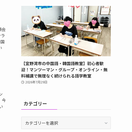
語会
ンラ
中国
い
【宜野湾市の中国語・韓国語教室】初心者歓
迎！マンツーマン・グループ・オンライン・無
料補講で無理なく続けられる語学教室
2026年7月29日
ン
、今
カテゴリー
い
初級
カ
テ