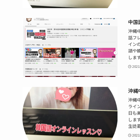
中国
沖縄
話フ
イン
語や
しま
202
沖縄
沖縄
ライ
日も
します
生徒募集
202