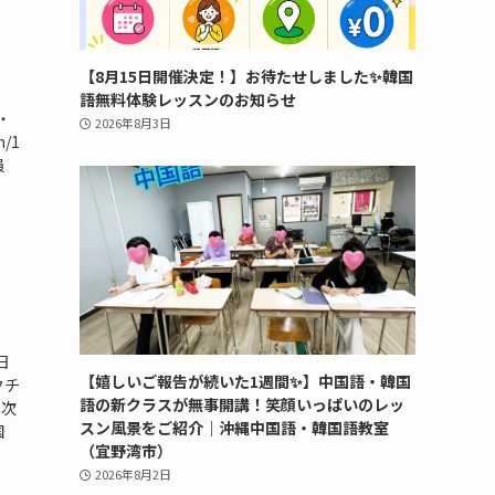
【8月15日開催決定！】お待たせしました✨韓国
語無料体験レッスンのお知らせ
・
2026年8月3日
/1
定員
日
【嬉しいご報告が続いた1週間✨】中国語・韓国
クチ
語の新クラスが無事開講！笑顔いっぱいのレッ
、次
スン風景をご紹介｜沖縄中国語・韓国語教室
国
（宜野湾市）
2026年8月2日