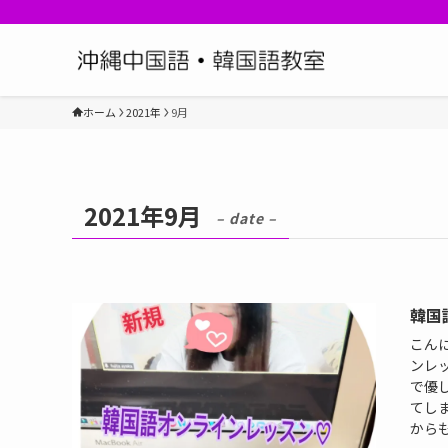
ホーム
2021年
9月
2021年9月
– date –
韓国
こん
ンレ
で優
てしま
からも