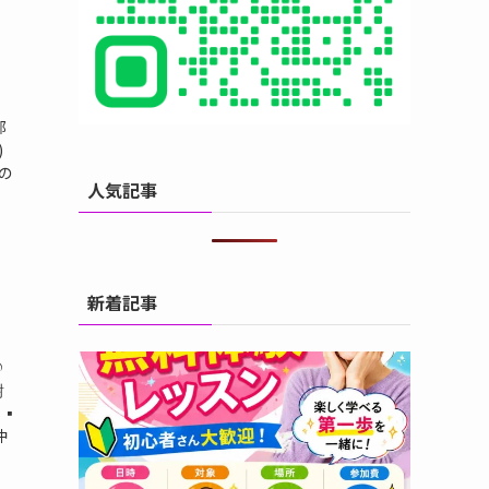
の部
)
前の
人気記事
新着記事
♪
谢
▪️
沖