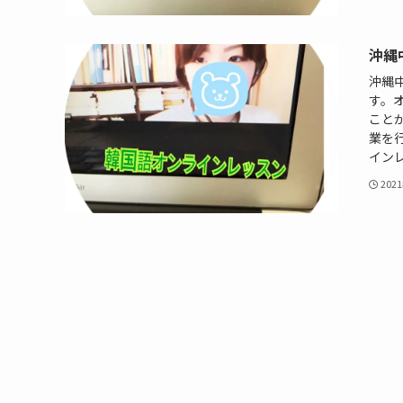
沖縄
沖縄
す。
ことが
業を
インレ
202