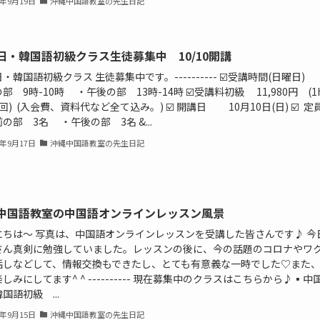
1年9月19日
沖縄中国語教室の先生日記
日・韓国語初級クラス生徒募集中 10/10開講
・韓国語初級クラス 生徒募集中です。---------- ☑️受講時間(日曜日) 
部 9時-10時 ・午後の部 13時-14時 ☑️受講料初級 11,980円 (1h
回) (入会費、資料代など全て込み。) ☑️ 開講日 10月10日(日) ☑️ 
の部 3名 ・午後の部 3名 &...
1年9月17日
沖縄中国語教室の先生日記
中国語教室の中国語オンラインレッスン風景
にちは〜 写真は、中国語オンラインレッスンを受講した皆さんです♪ 今
さん真剣に勉強していました。レッスンの後に、今の話題のコロナやワ
話しなどして、情報交換もできたし、とても有意義な一時でした♡また
しみにしてます^ ^ ---------- 現在募集中のクラスはこちらから♪▪️中
国語初級 ...
1年9月15日
沖縄中国語教室の先生日記