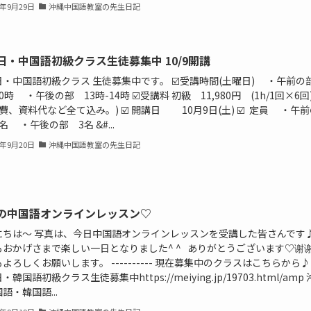
1年9月29日
沖縄中国語教室の先生日記
日・中国語初級クラス生徒募集中 10/9開講
日・中国語初級クラス 生徒募集中です。 ☑️受講時間(土曜日) ・午前
10時 ・午後の部 13時-14時 ☑️受講料 初級 11,980円 (1h/1回×6回
費、資料代など全て込み。) ☑️ 開講日 10月9日(土) ☑️ 定員 ・午
名 ・午後の部 3名 &#...
1年9月20日
沖縄中国語教室の先生日記
の中国語オンラインレッスン♡
にちは〜 写真は、今日中国語オンラインレッスンを受講した皆さんです
もおかげさまで楽しい一日となりました^ ^ ありがとうございます♡谢
よろしくお願いします。 ---------- 現在募集中のクラスはこちらから♪ 
韓国語初級クラス生徒募集中https://meiying.jp/19703.html/amp 
語・韓国語...