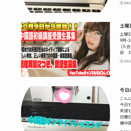
202
土曜
土曜
9時-
(入会
部 3
202
今日
こん
今日
来週も
日曜日・
縄中国