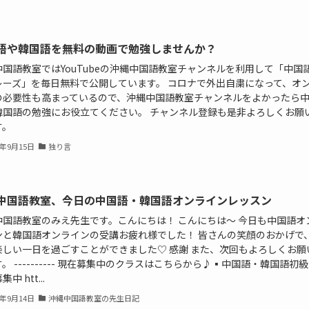
語や韓国語を無料の動画で勉強しませんか？
中国語教室ではYouTubeの沖縄中国語教室チャンネルを利用して「中国
レーズ」を毎日無料で公開しています。 コロナで外出自粛になって、オ
の必要性も高まっているので、沖縄中国語教室チャンネルをよかったら
韓国語の勉強にお役立てください。 チャンネル登録も是非よろしくお願
す。
1年9月15日
独り言
中国語教室、今日の中国語・韓国語オンラインレッスン
中国語教室のみえ先生です。こんにちは！ こんにちは〜 今日も中国語オ
ンと韓国語オンラインの受講お疲れ様でした！ 皆さんの笑顔のおかげで
楽しい一日を過ごすことができました♡ 感謝 また、次回もよろしくお願
。 ---------- 現在募集中のクラスはこちらから♪▪️中国語・韓国語
中 htt...
1年9月14日
沖縄中国語教室の先生日記