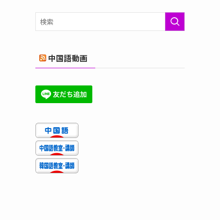
ゴ
リ
ー
中国語動画