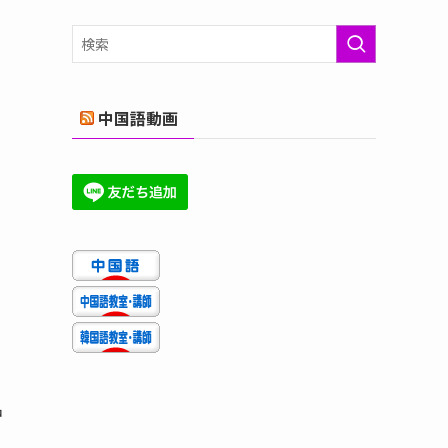
ゴ
リ
ー
中国語動画
中