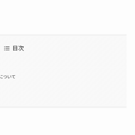
目次
について