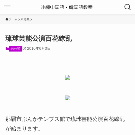
ホーム
未分類
琉球芸能公演百花繚乱
2010年6月3日
未分類
那覇市ぶんかテンブス館で琉球芸能公演百花繚乱
が始まります。