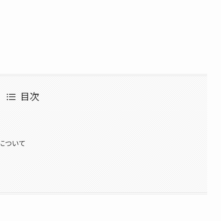
目次
について