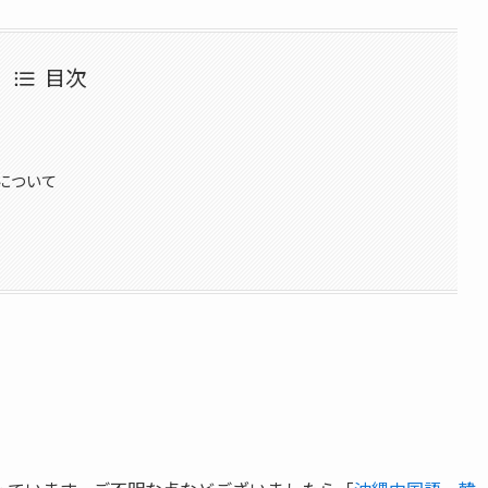
目次
について