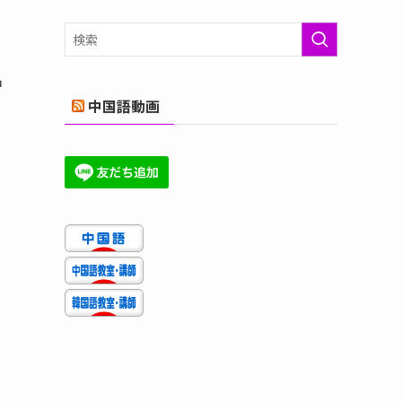
ゴ
リ
ー
中
中国語動画