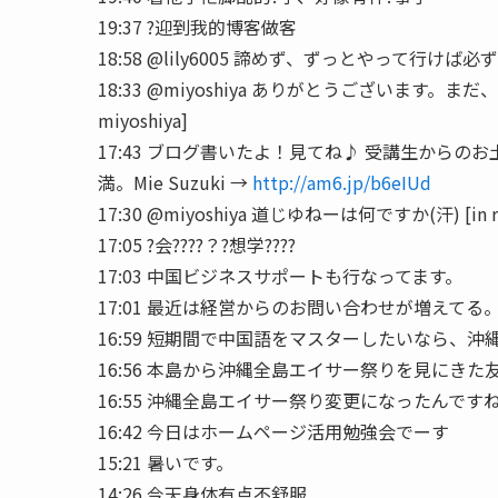
19:37 ?迎到我的博客做客
18:58 @lily6005 諦めず、ずっとやって行けば必ずマ
18:33 @miyoshiya ありがとうございます。まだ
miyoshiya]
17:43 ブログ書いたよ！見てね♪ 受講生からのお
満。Mie Suzuki →
http://am6.jp/b6eIUd
17:30 @miyoshiya 道じゆねーは何ですか(汗) [in repl
17:05 ?会????？?想学????
17:03 中国ビジネスサポートも行なってます。
17:01 最近は経営からのお問い合わせが増えてる
16:59 短期間で中国語をマスターしたいなら、
16:56 本島から沖縄全島エイサー祭りを見にき
16:55 沖縄全島エイサー祭り変更になったんです
16:42 今日はホームページ活用勉強会でーす
15:21 暑いです。
14:26 今天身体有点不舒服