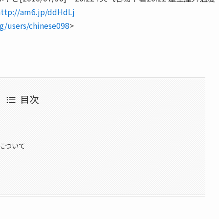
http://am6.jp/ddHdLj
rg/users/chinese098
>
目次
について