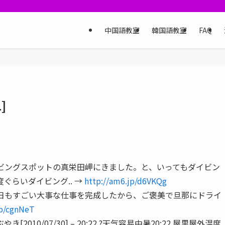
中国語教室
韓国語教室
FAQ
]
 ダイビングスポットの真栄田岬にきました。と、いってもダイビン
ぐらいダイビング.. →
http://am6.jp/d6VKQg
– 今日もすごい大事な仕事を完成したから、ご褒美で旦那にドライ
jp/cgnNeT
010/07/30] – 20:22 ?天气容易中暑20:22 屋里屋外温度