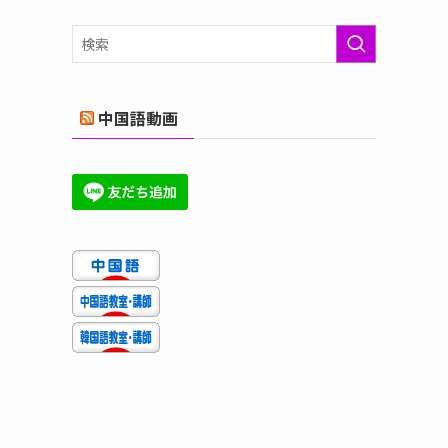
ゴ
リ
ー
中国語動画