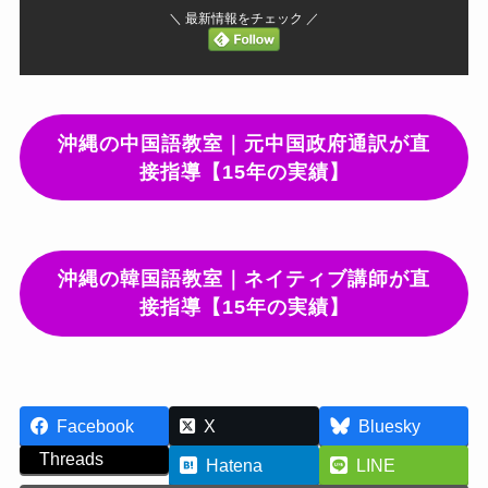
＼ 最新情報をチェック ／
沖縄の中国語教室｜元中国政府通訳が直
接指導【15年の実績】
沖縄の韓国語教室｜ネイティブ講師が直
接指導【15年の実績】
Facebook
X
Bluesky
Threads
Hatena
LINE